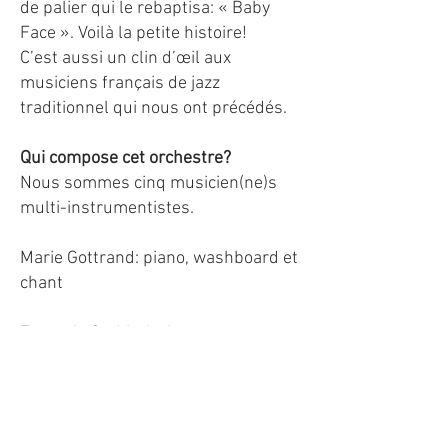
de palier qui le rebaptisa: « Baby
Face ». Voilà la petite histoire!
C’est aussi un clin d’œil aux
musiciens français de jazz
traditionnel qui nous ont précédés.
Qui compose cet orchestre?
Nous sommes cinq musicien(ne)s
multi-instrumentistes.
Marie Gottrand: piano, washboard et
chant
François Corbi: clarinette et
saxophone alto
Renaud Perrais: trompette,
saxophone et clarinette